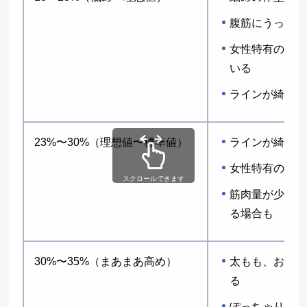
腹筋にうっすら
女性特有の丸み
いる
ラインが綺麗に
23%〜30%（理想値〜標準値）
ラインが綺麗に
女性特有の丸み
スクロールできます
筋肉量が少ない
る場合も
30%〜35%（まあまあ高め）
太もも、お尻周
る
ぽっちゃり体型