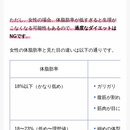
ただし、女性の場合、体脂肪率が低すぎると生理が
こなくなる可能性もあるので、
過度なダイエットは
NGです
。
女性の体脂肪率と見た目の違いは以下の通りです。
体脂肪率
見た
18%以下（かなり低め）
ガリガリ
腹筋が割れる
筋肉が目に見え
18〜23%（低め〜理想値）
細めの体型