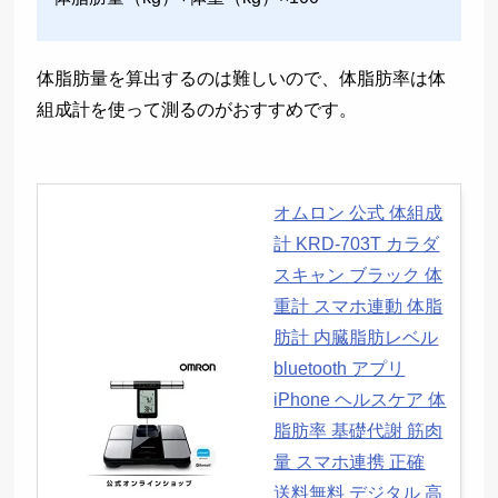
体脂肪量を算出するのは難しいので、体脂肪率は体
組成計を使って測るのがおすすめです。
オムロン 公式 体組成
計 KRD-703T カラダ
スキャン ブラック 体
重計 スマホ連動 体脂
肪計 内臓脂肪レベル
bluetooth アプリ
iPhone ヘルスケア 体
脂肪率 基礎代謝 筋肉
量 スマホ連携 正確
送料無料 デジタル 高