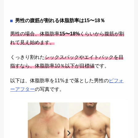
男性の腹筋が割れる体脂肪率は15〜18％
男性の場合、体脂肪率
15〜18%
くらいから腹筋が割
れて見え始めます。
くっきり割れた
シックスパックやエイトパックを目
指すなら、体脂肪率10％以下が目標値
です。
以下は、体脂肪率を11%まで落とした男性の
ビフォ
ーアフター
の写真です。