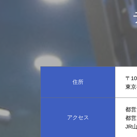
〒10
住所
東京
都営
アクセス
都営
JR