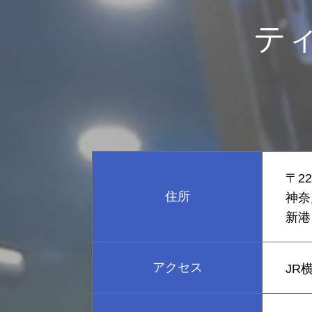
テ
〒22
住所
神奈
新港
アクセス
JR