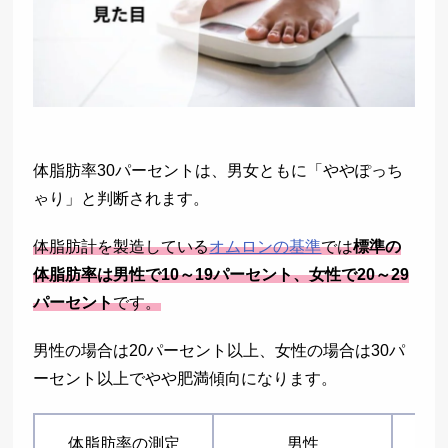
体脂肪率30パーセントは、男女ともに「ややぽっち
ゃり」と判断されます。
体脂肪計を製造している
オムロンの基準
では
標準の
体脂肪率は男性で10～19パーセント、女性で20～29
パーセント
です。
男性の場合は20パーセント以上、女性の場合は30パ
ーセント以上でやや肥満傾向になります。
体脂肪率の測定
男性