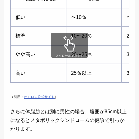
低い
〜10％
〜20
標準
10〜20％
20〜
やや高い
20〜25％
30〜
スクロールできます
高い
25％以上
35
（引用：
オムロン公式サイト
）
さらに体脂肪とは別に男性の場合、腹囲が85cm以上
になるとメタボリックシンドロームの健診で引っか
かります。