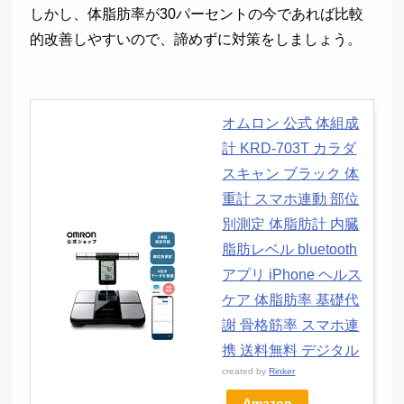
しかし、体脂肪率が30パーセントの今であれば比較
的改善しやすいので、諦めずに対策をしましょう。
オムロン 公式 体組成
計 KRD-703T カラダ
スキャン ブラック 体
重計 スマホ連動 部位
別測定 体脂肪計 内臓
脂肪レベル bluetooth
アプリ iPhone ヘルス
ケア 体脂肪率 基礎代
謝 骨格筋率 スマホ連
携 送料無料 デジタル
created by
Rinker
Amazon