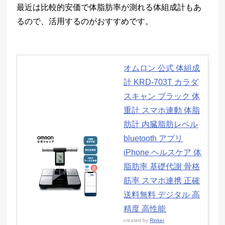
最近は比較的安価で体脂肪率が測れる体組成計もあ
るので、活用するのがおすすめです。
オムロン 公式 体組成
計 KRD-703T カラダ
スキャン ブラック 体
重計 スマホ連動 体脂
肪計 内臓脂肪レベル
bluetooth アプリ
iPhone ヘルスケア 体
脂肪率 基礎代謝 骨格
筋率 スマホ連携 正確
送料無料 デジタル 高
精度 高性能
created by
Rinker