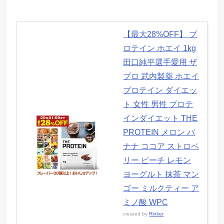
【最大28%OFF】 プ
ロテイン ホエイ 1kg
田口純平選手愛用 ザ
プロ 武内製薬 ホエイ
プロテイン ダイエッ
ト 女性 男性 プロテ
インダイエット THE
PROTEIN メロン バ
ナナ ココア ストロベ
リー ピーチ レモン
ヨーグルト 抹茶 マン
ゴー ミルクティー ア
ミノ酸 WPC
created by
Rinker