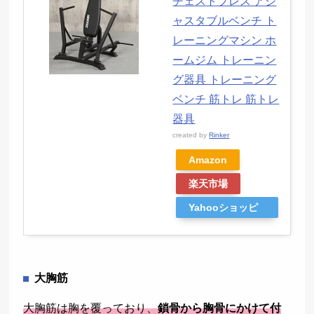
チェストプレス アジ
ャスタブルベンチ ト
レーニングマシン ホ
ームジム トレーニン
グ器具 トレーニング
ベンチ 筋トレ 筋トレ
器具
created by
Rinker
Amazon
楽天市場
Yahooショッピ
ング
大胸筋
大胸筋は胸を覆っており、
鎖骨から胸骨にかけて付