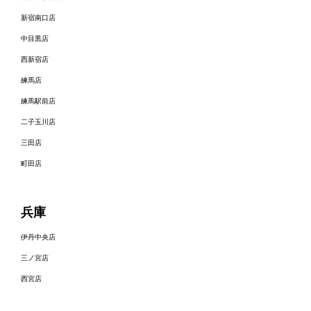
新宿南口店
中目黒店
西新宿店
練馬店
練馬駅前店
二子玉川店
三田店
町田店
兵庫
伊丹中央店
三ノ宮店
西宮店