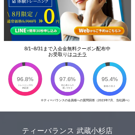
8/1~8/31まで入会金無料クーポン配布中
お受取りは
コチラ
95.4%
96.8%
97.6%
トレーニングの
初心者からの
価格の安さ
満足度
通いやすさ
※ティーバランスの会員様への質問回答（2023年7月、当社調べ）
ティーバランス 武蔵小杉店