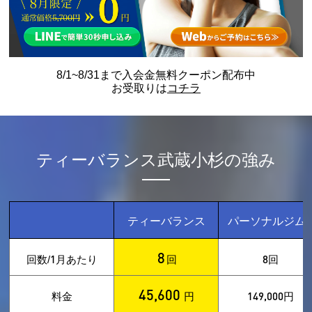
8/1~8/31まで入会金無料クーポン配布中
お受取りは
コチラ
ティーバランス武蔵小杉の強み
ティーバランス
パーソナルジム
8
1
8
回数/
月あたり
回
回
45,600
149,000
料金
円
円