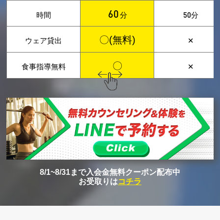
60
50
時間
分
分
〇(無料)
ウェア貸出
✕
〇
食事指導無料
✕
8/1~8/31まで入会金無料クーポン配布中
お受取りは
コチラ