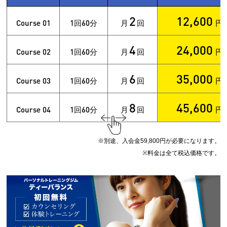
2
12,600
Course 01
1
60
回
分
月
回
円
4
24,000
Course 02
1
60
回
分
月
回
円
6
35,000
Course 03
1
60
回
分
月
回
円
8
45,600
Course 04
1
60
回
分
月
回
円
※別途、入会金59,800円が必要になります。
※料金は全て税込価格です。