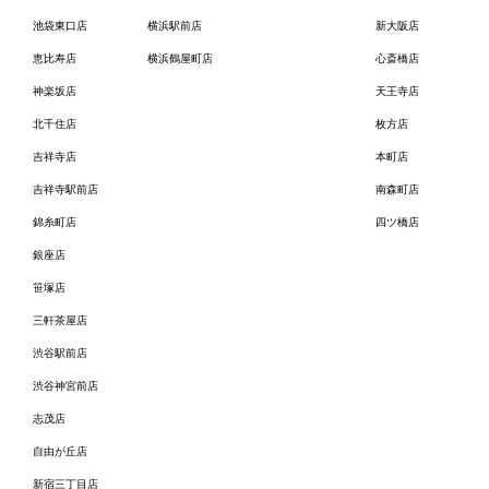
池袋東口店
横浜駅前店
新大阪店
恵比寿店
横浜鶴屋町店
心斎橋店
神楽坂店
天王寺店
北千住店
枚方店
吉祥寺店
本町店
吉祥寺駅前店
南森町店
錦糸町店
四ツ橋店
銀座店
笹塚店
三軒茶屋店
渋谷駅前店
渋谷神宮前店
志茂店
自由が丘店
新宿三丁目店