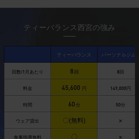
ティーバランス西宮の強み
ティーバランス
パーソナルジム
8
1
8
回数/
月あたり
回
回
45,600
149,000
料金
円
円
60
50
時間
分
分
〇(無料)
ウェア貸出
✕
〇
食事指導無料
✕