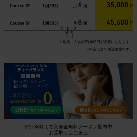
6
35,000
Course 03
1
60
回
分
月
回
円
8
45,600
Course 04
1
60
回
分
月
回
円
※別途、入会金59,800円が必要になります。
※料金は全て税込価格です。
8/1~8/31まで入会金無料クーポン配布中
お受取りは
コチラ