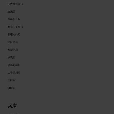
渋谷神宮前店
志茂店
自由が丘店
新宿三丁目店
新宿南口店
中目黒店
西新宿店
練馬店
練馬駅前店
二子玉川店
三田店
町田店
兵庫