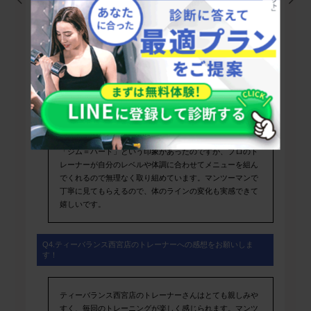
話を聞いていただけて信頼できる印象を持ちました。ジム
の雰囲気も落ち着いていて、営業時間も長く、家事の合間
や遅い時間にも通いやすい点も魅力でした。
Q3.ティーバランス西宮店のパーソナルトレーニングを受けた感
想は？
ティーバランス西宮店でのパーソナルトレーニングは、最
初のイメージとは違ってとても安心して受けられました。
「ジム＝ハード」という印象があったのですが、プロのト
レーナーが自分のレベルや体調に合わせてメニューを組ん
でくれるので無理なく取り組めています。マンツーマンで
丁寧に見てもらえるので、体のラインの変化も実感できて
嬉しいです。
Q4.ティーバランス西宮店のトレーナーへの感想をお願いしま
す！
ティーバランス西宮店のトレーナーさんはとても親しみや
すく、毎回のトレーニングが楽しく感じられます。マンツ