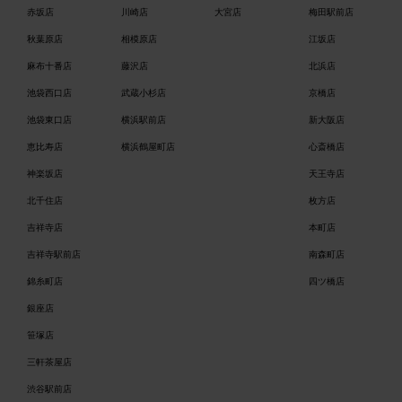
赤坂店
川崎店
大宮店
梅田駅前店
秋葉原店
相模原店
江坂店
麻布十番店
藤沢店
北浜店
池袋西口店
武蔵小杉店
京橋店
池袋東口店
横浜駅前店
新大阪店
恵比寿店
横浜鶴屋町店
心斎橋店
神楽坂店
天王寺店
北千住店
枚方店
吉祥寺店
本町店
吉祥寺駅前店
南森町店
錦糸町店
四ツ橋店
銀座店
笹塚店
三軒茶屋店
渋谷駅前店