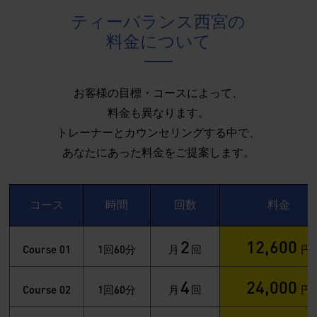
ティーバランス西宮の
料金について
お客様の目標・コースによって、
料金も異なります。
トレーナーとカウンセリングする中で、
あなたにあった料金をご提案します。
コース
時間
回数
料金
2
12,600
Course 01
1
60
回
分
月
回
円
4
24,000
Course 02
1
60
回
分
月
回
円