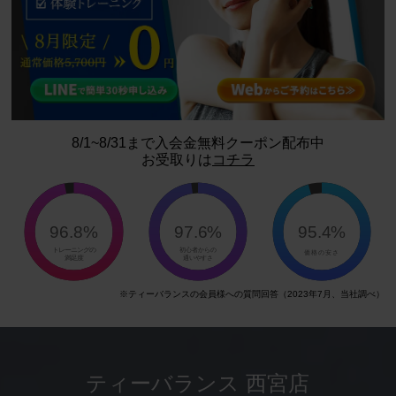
8/1~8/31まで入会金無料クーポン配布中
お受取りは
コチラ
95.4%
96.8%
97.6%
トレーニングの
初心者からの
価格の安さ
満足度
通いやすさ
※ティーバランスの会員様への質問回答（2023年7月、当社調べ）
ティーバランス 西宮店