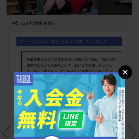
A様（30代/女性/主婦）
Q1.パーソナルジムに通おうと思った目的、きっかけは？
年齢を重ねるごとに体型の崩れが気になり始め、自己流の
運動ではなかなか成果が出ず、続けるのも難しかったた
め、誰かに見てもらいながらの方が頑張れるかもと思い、
ティーバランス芦屋店のパーソナルトレーニングに通い始
めました。営業時間も長く、家事や予定の合間に通いやす
く、無理なく続けられる環境だと感じています。
Q2.ティーバランス西宮店を選んだ理由は？
ティーバランス西宮店は、ネットでの口コミ評価が高く、
パーソナルトレーニング初心者の私でも安心して通えそう
だと思いました。実際に体験カウンセリングでは、丁寧に