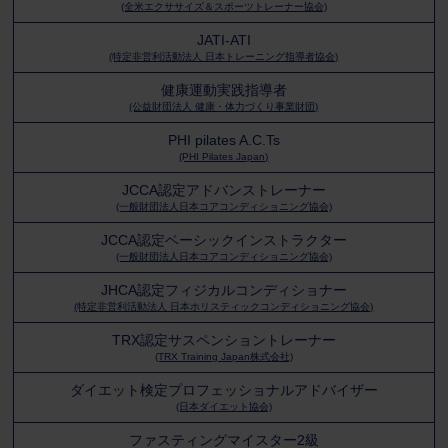
(全米エクササイズ＆スポーツトレーナー協会)
JATI-ATI
(特定非営利活動法人 日本トレーニング指導者協会)
健康運動実践指導者
(公益財団法人 健康・体力づくり事業財団)
PHI pilates A.C.Ts
(PHI Pilates Japan)
JCCA認定アドバンストレーナー
(一般財団法人日本コアコンディショニング協会)
JCCA認定ベーシックインストラクター
(一般財団法人日本コアコンディショニング協会)
JHCA認定フィジカルコンディショナー
(特定非営利活動法人 日本ホリスティックコンディショニング協会)
TRX認定サスペンショントレーナー
(TRX Training Japan株式会社)
ダイエット検定プロフェッショナルアドバイザー
(日本ダイエット協会)
ファスティングマイスター2級