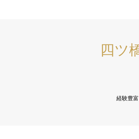
四ツ
経験豊富