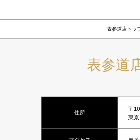
表参道店トッ
表参道
〒10
住所
東京